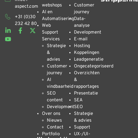
webshops
Customer
aspect.com
AI en
journey
+31 (0)30
Automatisering
Data-
232 42 80
Web
analyse
Support
Development
Services
E-mail
Strategie
Hosting
&
Koppelingen
advies
Leadgeneratie
Customer
Ongecategoriseerd
journey
Overzichten
AI
&
vindbaarheid
rapportages
SEO
Presentatie
content
SEA
Development
SEO
Over ons
Strategie
Nieuws
& advies
Contact
Support
Portfolio
UX-/UI-