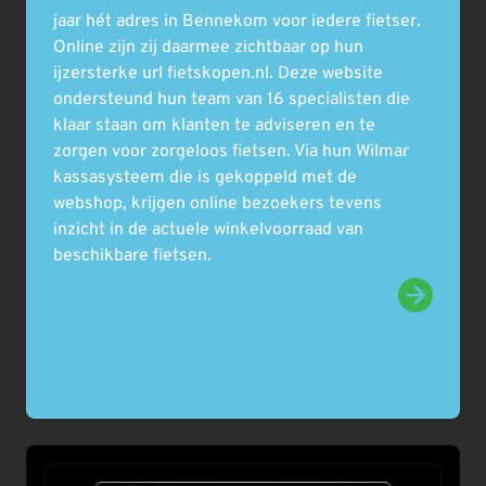
jaar hét adres in Bennekom voor iedere fietser.
Online zijn zij daarmee zichtbaar op hun
ijzersterke url fietskopen.nl. Deze website
ondersteund hun team van 16 specialisten die
klaar staan om klanten te adviseren en te
zorgen voor zorgeloos fietsen. Via hun Wilmar
kassasysteem die is gekoppeld met de
webshop, krijgen online bezoekers tevens
inzicht in de actuele winkelvoorraad van
beschikbare fietsen.