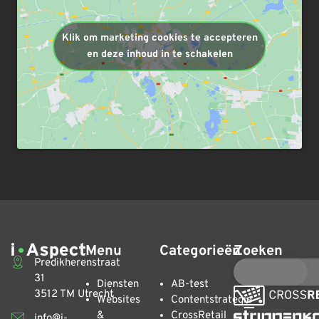
Klik om marketing cookies te accepteren
en deze inhoud in te schakelen
Menu
Categorieën
Zoeken
Predikherenstraat
31
Diensten
AB-test
3512 TM Utrecht
Websites
Contentstrategie
&
CrossRetail
info@i-