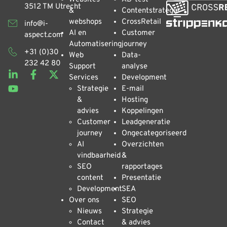
3512 TM Utrecht
&
Contentstrategie
webshops
CrossRetail
info@i-
AI en
Customer
aspect.com
Automatisering
journey
+31 (0)30
Web
Data-
232 42 80
Support
analyse
Services
Development
Strategie
E-mail
&
Hosting
advies
Koppelingen
Customer
Leadgeneratie
journey
Ongecategoriseerd
AI
Overzichten
vindbaarheid
&
SEO
rapportages
content
Presentatie
Development
SEA
Over ons
SEO
Nieuws
Strategie
Contact
& advies