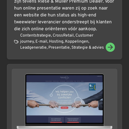
zijn tevens Riese & Müller Premium Dealer. Voor
hun online presentatie waren zij op zoek naar
een website die hun status als high-end
tweewieler leverancier onderstreept bij klanten
die zich online oriënteren vóór aankoop.
Contentstrategie
,
CrossRetail
,
Customer
journey
,
E-mail
,
Hosting
,
Koppelingen
,
Leadgeneratie
,
Presentatie
,
Strategie & advies