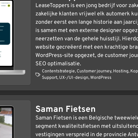
LeaseToppers is een jong bedrijf voor zak
zakelijke klanten vrijwel elk automerk ku
zonder eerst een lange historie aan jaarc
is samen met een externe designer opgeze
neerzetten van de gehele huisstijl. Hierdo
website gecreëerd met een krachtige bran
WordPress-site opgezet, de customer jou
SEO optimalisatie.
Contentstrategie
,
Customer journey
,
Hosting
,
Kop
Support
,
UX-/UI-design
,
WordPress
Saman Fietsen
Saman Fietsen is een Belgische tweewieler
segment kwaliteitsfietsen met uitsluitend
vestigingen verspreid in de provincie An