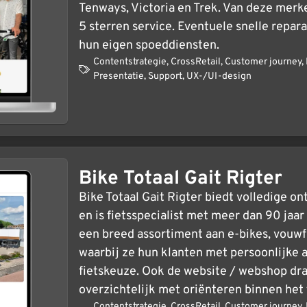
Tenways, Victoria en Trek. Van deze merke
5 sterren service. Eventuele snelle repa
hun eigen spoeddiensten.
Contentstrategie
,
CrossRetail
,
Customer journey
,
Presentatie
,
Support
,
UX-/UI-design
Bike Totaal Gait Rigter
Bike Totaal Gait Rigter biedt volledige on
en is fietsspecialist met meer dan 90 jaar
een breed assortiment aan e-bikes, vouwfi
waarbij ze hun klanten met persoonlijke 
fietskeuze. Ook de website / webshop dra
overzichtelijk met oriënteren binnen het 
Contentstrategie
,
CrossRetail
,
Customer journey
,