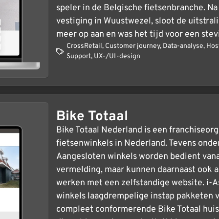
speler in de Belgische fietsenbranche. Na
vestiging in Wuustwezel, sloot de uitstral
meer op aan en was het tijd voor een ste
CrossRetail
,
Customer journey
,
Data-analyse
,
Hos
Support
,
UX-/UI-design
Bike Totaal
Bike Totaal Nederland is een franchiseor
fietsenwinkels in Nederland. Tevens ond
Aangesloten winkels worden bedient vana
vermelding, maar kunnen daarnaast ook ac
werken met een zelfstandige website. i-A
winkels laagdrempelige instap pakketen 
compleet conformerende Bike Totaal huiss