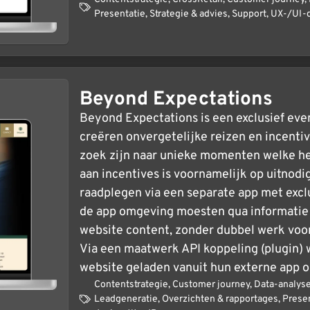
Presentatie
,
Strategie & advies
,
Support
,
UX-/UI-
Beyond Expectations
Beyond Expectations is een exclusief ev
creëren onvergetelijke reizen en incenti
zoek zijn naar unieke momenten welke he
aan incentives is voornamelijk op uitnodigi
raadplegen via een separate app met excl
de app omgeving moesten qua informatie
website content, zonder dubbel werk voo
Via een maatwerk API koppeling (plugin) 
website geladen vanuit hun externe app 
Contentstrategie
,
Customer journey
,
Data-analys
Leadgeneratie
,
Overzichten & rapportages
,
Prese