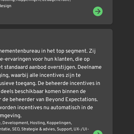
design
enementenbureau in het top segment. Zij
ve-ervaringen voor hun klanten, die op
t standaard aanbod overstijgen. Deelname
ng, waarbij alle incentives zijn te
usieve toegang. De beheerde incentives in
 deels beschikbaar komen binnen de
r de beheerder van Beyond Expectations.
worden incentives nu automatisch in de
omgeving.
e
,
Development
,
Hosting
,
Koppelingen
,
ntatie
,
SEO
,
Strategie & advies
,
Support
,
UX-/UI-