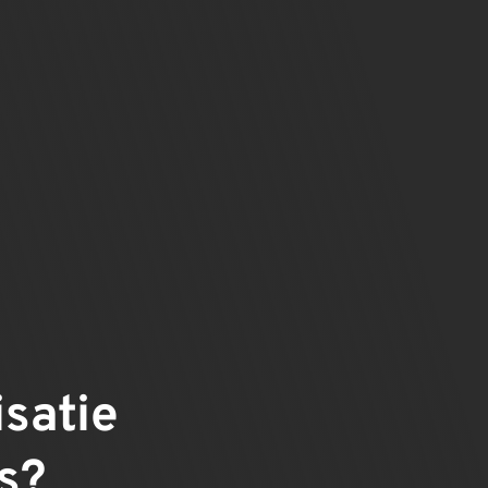
isatie
s?