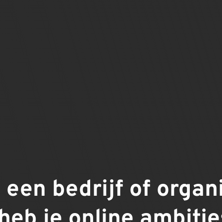
j een bedrijf of organ
heb je online ambitie