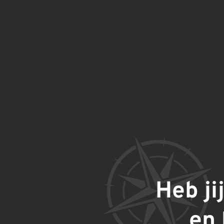
Heb ji
en 