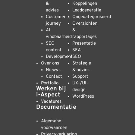
&
Koppelingen
advies
Leadgeneratie
Customer
Ongecategoriseerd
journey
Overzichten
AI
&
vindbaarheid
rapportages
SEO
Presentatie
content
SEA
Development
SEO
Over ons
Strategie
Nieuws
& advies
Contact
Support
Portfolio
UX-/UI-
Werken bij
design
i-Aspect
WordPress
Vacatures
Documentatie
Algemene
voorwaarden
Privacyverklaring