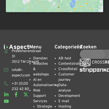
Menu
Categorieën
Zoeken
Predikherenstraat
31
Diensten
AB-test
3512 TM Utrecht
Websites
Contentstrategie
&
CrossRetail
info@i-
webshops
Customer
aspect.com
AI en
journey
+31 (0)30
Automatisering
Data-
232 42 80
Web
analyse
Support
Development
Services
E-mail
Strategie
Hosting