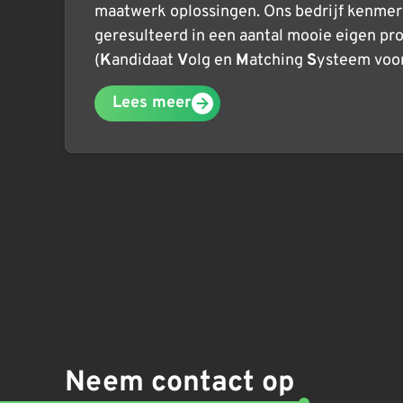
maatwerk oplossingen. Ons bedrijf kenmerk
geresulteerd in een aantal mooie eigen pr
(
K
andidaat
V
olg en
M
atching
S
ysteem voor
Lees meer
Neem contact op