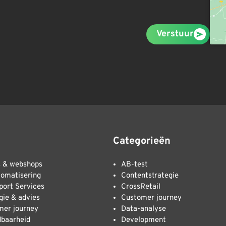
Verstuur
Categorieën
s & webshops
AB-test
tomatisering
Contentstrategie
ort Services
CrossRetail
gie & advies
Customer journey
mer journey
Data-analyse
dbaarheid
Development