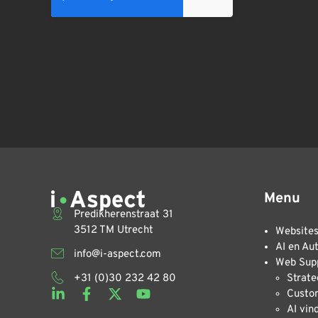
Menu
Predikherenstraat 31
3512 TM Utrecht
Website
AI en Au
info@i-aspect.com
Web Supp
+31 (0)30 232 42 80
Strate
Custo
AI vin