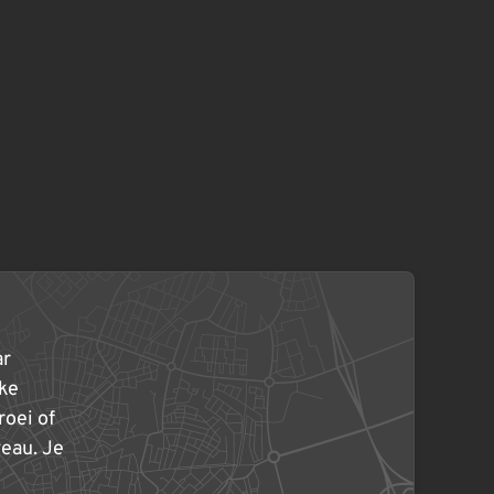
ar
rke
roei of
eau. Je