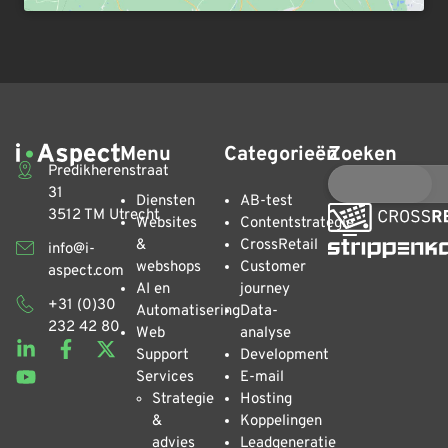
Menu
Categorieën
Zoeken
Predikherenstraat
31
Diensten
AB-test
3512 TM Utrecht
Websites
Contentstrategie
&
CrossRetail
info@i-
webshops
Customer
aspect.com
AI en
journey
+31 (0)30
Automatisering
Data-
232 42 80
Web
analyse
Support
Development
Services
E-mail
Strategie
Hosting
&
Koppelingen
advies
Leadgeneratie