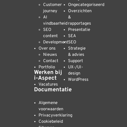
Customer
Ongecategoriseerd
journey
Overzichten
AI
&
vindbaarheid
rapportages
SEO
Presentatie
content
SEA
Development
SEO
Over ons
Strategie
Nieuws
& advies
Contact
Support
Portfolio
UX-/UI-
Werken bij
design
i-Aspect
WordPress
Vacatures
Documentatie
Algemene
voorwaarden
Privacyverklaring
Cookiebeleid