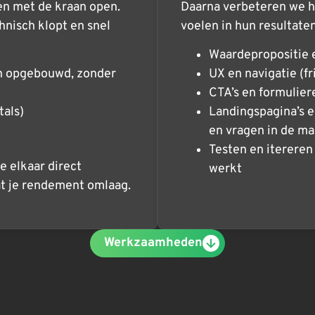
en met de kraan open.
Daarna verbeteren we h
hnisch klopt en snel
voelen in hun resultaten
Waardepropositie e
ch opgebouwd, zonder
UX en navigatie (fr
CTA’s en formulier
tals)
Landingspagina’s e
en vragen in de ma
Testen en itereren
 elkaar direct
werkt
at je rendement omlaag.
Werkzaamheden