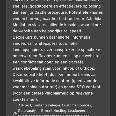
succesratio van 80%. Zij vormen daarmee een
snellere, goedkopere en effectievere oplossing
dan een juridische procedure. Potentiële klanten
vinden hun weg naar het Instituut voor Zakelijke
Mediation via verschillende kanalen, waarbij ook
de website een belangrijke rol speelt.
Bezoekers kunnen daar allerlei informatie
vinden, van whitepapers tot unieke
landingspagina’s over aansprekende specifieke
onderwerpen. Tevens kunnen zij op de website
een conflictscan doen en een discrete
waardebepaling scan voor inkoop of uitkoop.
Deze website heeft dus een mooie balans aan
kwalitatieve informatie content (goed voor de
zoekmachine autoriteit) en goede SEO content
(voor een betere vindbaarheid op relevante
zoektermen).
AB-test
,
Contentstrategie
,
Customer journey
,
Data-analyse
,
E-mail
,
Hosting
,
Leadgeneratie
,