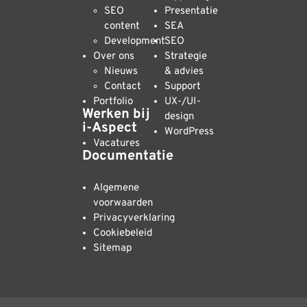
SEO
Presentatie
content
SEA
Development
SEO
Over ons
Strategie
Nieuws
& advies
Contact
Support
Portfolio
UX-/UI-
Werken bij
design
i-Aspect
WordPress
Vacatures
Documentatie
Algemene
voorwaarden
Privacyverklaring
Cookiebeleid
Sitemap