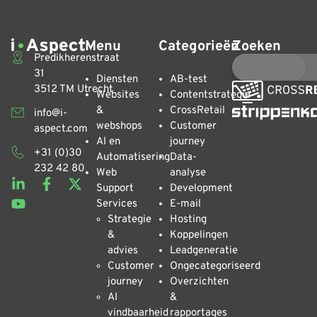
Menu
Categorieën
Zoeken
Predikherenstraat
31
Diensten
AB-test
3512 TM Utrecht
Websites
Contentstrategie
&
CrossRetail
info@i-
webshops
Customer
aspect.com
AI en
journey
+31 (0)30
Automatisering
Data-
232 42 80
Web
analyse
Support
Development
Services
E-mail
Strategie
Hosting
&
Koppelingen
advies
Leadgeneratie
Customer
Ongecategoriseerd
journey
Overzichten
AI
&
vindbaarheid
rapportages