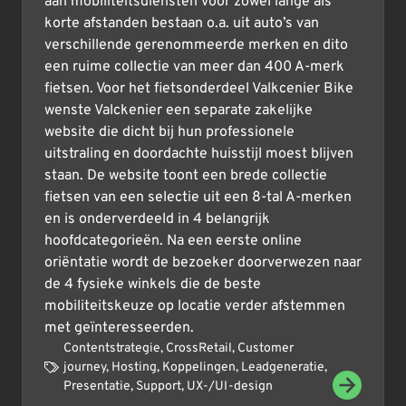
aan mobiliteitsdiensten voor zowel lange als
korte afstanden bestaan o.a. uit auto’s van
verschillende gerenommeerde merken en dito
een ruime collectie van meer dan 400 A-merk
fietsen. Voor het fietsonderdeel Valkcenier Bike
wenste Valckenier een separate zakelijke
website die dicht bij hun professionele
uitstraling en doordachte huisstijl moest blijven
staan. De website toont een brede collectie
fietsen van een selectie uit een 8-tal A-merken
en is onderverdeeld in 4 belangrijk
hoofdcategorieën. Na een eerste online
oriëntatie wordt de bezoeker doorverwezen naar
de 4 fysieke winkels die de beste
mobiliteitskeuze op locatie verder afstemmen
met geïnteresseerden.
Contentstrategie
,
CrossRetail
,
Customer
journey
,
Hosting
,
Koppelingen
,
Leadgeneratie
,
Presentatie
,
Support
,
UX-/UI-design