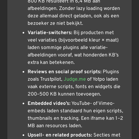
800 KB resulteert in 6,4 MB aan
afbeeldingen. Zonder lazy loading worden
deze allemaal direct geladen, ook als een
bezoeker ze niet bekijkt.
Variatie-switchers:
Bij producten met
veel variaties (bijvoorbeeld kleur × maat)
laden sommige plugins alle variatie-
afbeeldingen vooraf, wat honderden KB’s
extra kan betekenen.
Reviews en social proof scripts:
Plugins
zoals Trustpilot,
Judge.me
of Yotpo laden
vaak externe scripts, fonts en widgets die
200–500 KB kunnen toevoegen.
Embedded video’s:
YouTube- of Vimeo-
embeds laden standaard hun eigen scripts,
thumbnails en tracking. Een iframe kan 1–2
MB aan resources laden.
Upsell- en related products:
Secties met