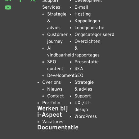
Support
Development
Services
E-mail
Strategie
Hosting
&
Koppelingen
advies
Leadgeneratie
Customer
Ongecategoriseerd
journey
Overzichten
AI
&
vindbaarheid
rapportages
SEO
Presentatie
content
SEA
Development
SEO
Over ons
Strategie
Nieuws
& advies
Contact
Support
Portfolio
UX-/UI-
Werken bij
design
i-Aspect
WordPress
Vacatures
Documentatie