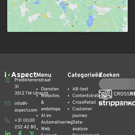
Menu
Categorieën
Zoeken
Predikherenstraat
31
Diensten
AB-test
3512 TM Utrecht
Websites
Contentstrategie
&
CrossRetail
info@i-
webshops
Customer
aspect.com
AI en
journey
+31 (0)30
Automatisering
Data-
232 42 80
Web
analyse