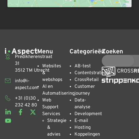
Menu
Categorieën
Zoeken
Predikherenstraat
31
Websites
AB-test
3512 TM Utrecht
&
Contentstrategie
webshops
CrossRetail
info@i-
AI en
Customer
aspect.com
Automatisering
journey
+31 (0)30
Web
Data-
232 42 80
Support
analyse
Services
Development
Strategie
E-mail
&
Hosting
advies
Koppelingen