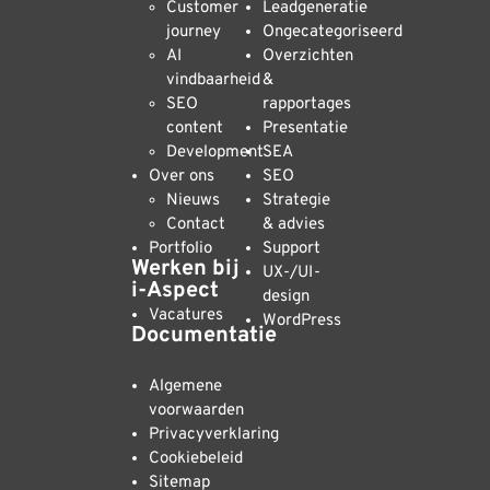
Customer
Leadgeneratie
journey
Ongecategoriseerd
AI
Overzichten
vindbaarheid
&
SEO
rapportages
content
Presentatie
Development
SEA
Over ons
SEO
Nieuws
Strategie
Contact
& advies
Portfolio
Support
Werken bij
UX-/UI-
i-Aspect
design
Vacatures
WordPress
Documentatie
Algemene
voorwaarden
Privacyverklaring
Cookiebeleid
Sitemap