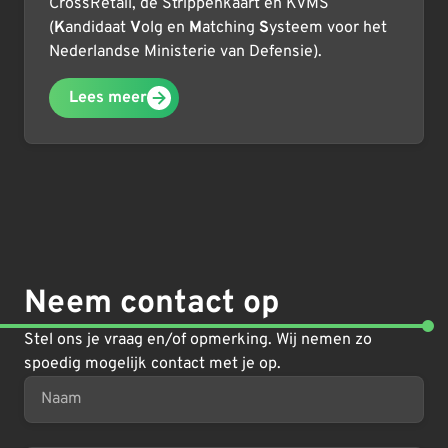
CrossRetail, de Strippenkaart en KVMS
(
K
andidaat
V
olg en
M
atching
S
ysteem voor het
Nederlandse Ministerie van Defensie).
Lees meer
Neem contact op
Stel ons je vraag en/of opmerking. Wij nemen zo
spoedig mogelijk contact met je op.