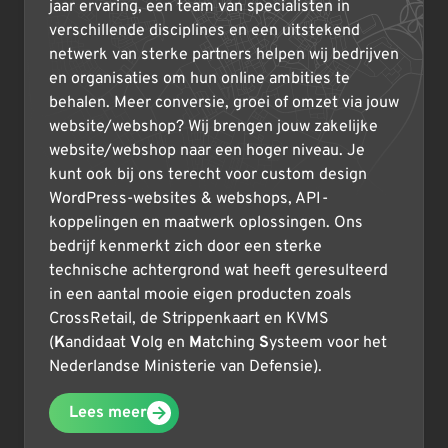
jaar ervaring, een team van specialisten in
verschillende disciplines en een uitstekend
netwerk van sterke partners helpen wij bedrijven
en organisaties om hun online ambities te
behalen. Meer conversie, groei of omzet via jouw
website/webshop? Wij brengen jouw zakelijke
website/webshop naar een hoger niveau. Je
kunt ook bij ons terecht voor custom design
WordPress-websites & webshops, API-
koppelingen en maatwerk oplossingen. Ons
bedrijf kenmerkt zich door een sterke
technische achtergrond wat heeft geresulteerd
in een aantal mooie eigen producten zoals
CrossRetail, de Strippenkaart en KVMS
(
K
andidaat
V
olg en
M
atching
S
ysteem voor het
Nederlandse Ministerie van Defensie).
Lees meer