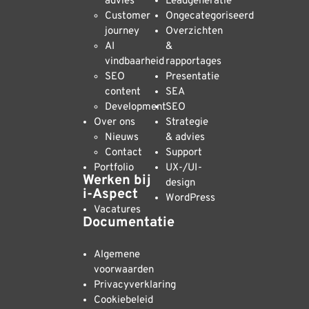
advies
Leadgeneratie
Customer
Ongecategoriseerd
journey
Overzichten
AI
&
vindbaarheid
rapportages
SEO
Presentatie
content
SEA
Development
SEO
Over ons
Strategie
Nieuws
& advies
Contact
Support
Portfolio
UX-/UI-
Werken bij
design
i-Aspect
WordPress
Vacatures
Documentatie
Algemene
voorwaarden
Privacyverklaring
Cookiebeleid