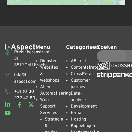
Menu
Categorieën
Zoeken
Predikherenstraat
31
Diensten
AB-test
3512 TM Utrecht
Websites
Contentstrategie
&
CrossRetail
info@i-
webshops
Customer
aspect.com
AI en
journey
+31 (0)30
Automatisering
Data-
232 42 80
Web
analyse
Support
Development
Services
E-mail
Strategie
Hosting
&
Koppelingen