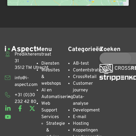
Menu
Categorieën
Zoeken
Predikherenstraat
31
Diensten
AB-test
3512 TM Utrecht
Websites
Contentstrategie
&
CrossRetail
info@i-
webshops
Customer
aspect.com
AI en
journey
+31 (0)30
Automatisering
Data-
232 42 80
Web
analyse
Support
Development
Services
E-mail
Strategie
Hosting
&
Koppelingen