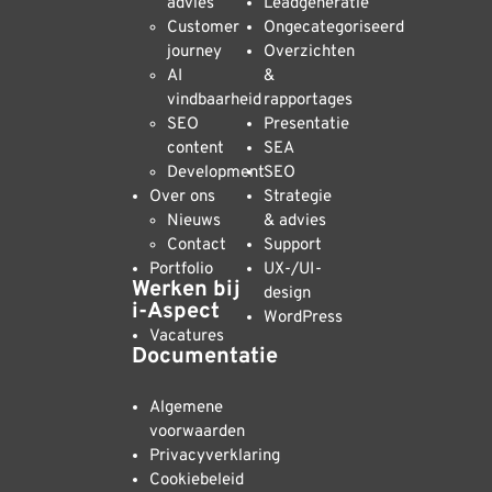
advies
Leadgeneratie
Customer
Ongecategoriseerd
journey
Overzichten
AI
&
vindbaarheid
rapportages
SEO
Presentatie
content
SEA
Development
SEO
Over ons
Strategie
Nieuws
& advies
Contact
Support
Portfolio
UX-/UI-
Werken bij
design
i-Aspect
WordPress
Vacatures
Documentatie
Algemene
voorwaarden
Privacyverklaring
Cookiebeleid