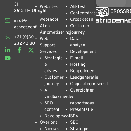
31
Websites
AB-test
3512 TM Utrecht
&
Contentstrategie
webshops
CrossRetail
info@i-
AI en
Customer
aspect.com
Automatisering
journey
+31 (0)30
Web
Data-
232 42 80
Support
analyse
Services
Development
Strategie
E-mail
&
Hosting
advies
Koppelingen
Customer
Leadgeneratie
journey
Ongecategoriseerd
AI
Overzichten
vindbaarheid
&
SEO
rapportages
content
Presentatie
Development
SEA
Over ons
SEO
Nieuws
Strategie